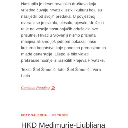
Nastupilo je deset hrvatskih društava koja
vrijedno čuvaju hrvatski jezik i kulturu koju su
naslijedili od svojih predaka. U povjestnoj
dvorani se je sviralo, plesalo, pjevalo, družilo i
to je na veselje nastupajučih oduševilo sve
prisutne. Hrvati u Sloveniji nismo priznata
manjina ali smo još jednom pokazali naše
kulturno bogatstvo koje ponosno prenosimo na
mlađe generacije. Lijepo je bilo vidjeti
prekrasne nošnje iz različitih krajeva Hrvatske.
Tekst: Štef Šimunić, foto: Štef Šimunić i Vera
Latin
Continue Reading
FOTOGALERIJA
FS TRSEK
HKD Međimurje-Ljubljana