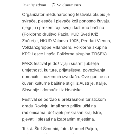
Post By
admin
No Comments
Organizator međunarodnog festivala okupio je
svirače, plesače i pjevače koji ponosno čuvaju,
njeguju i prezentiraju svoju kulturnu baštinu
(Folklorno društvo Pazin, KUD Sveti Križ
Začretje, HKUD Valpovo 1905, Pendari Vienna,
Volktanzgruppe Villanders, Folklorna skupina
KPD Lesce i naša Folklorna skupina TRSEK).
FAKS festival je doživljaj i susret ljubitelja
umjetnosti, kulture, prijateljstva, povezivanja
domaćih i inozemnih izvođača. Ove godine su
čuvari kulturne baštine stigli iz Austrije, Italije,
Slovenije i domaćini iz Hrvatske.
Festival se održao u prekrasnom turističkom
gradu Rovinju. Imali smo priliku učiti na
radionicama, doživjeti prekrasan kraj Istre,
pjevati i plesati na izabranim mjestima.
Tekst: Štef Šimunić, foto: Manuel Paljuh,