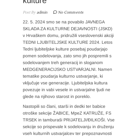
kulture
Post By
admin
No Comments
22. 5. 2024 smo se na povabilo JAVNEGA
SKLADA ZA KULTURNE DEJAVNOSTI (JSKD)
v Hrvaškem domu, pridružili vseslovenski akciji
TEDNI LJUBITELJSKE KULTURE 2024. Letos
Tedni ljubiteljske kulture posebaj poudarjajo
pomen sodelovanja, zato smo jih pospremili s
sodelovanjem treh generacij in sloganom
MEDGENERACIJSKO USTVARJALNI. Namen
tematike poudarja kulturno ustvarjanje, ki
vključuje vse generacije. Ljubiteljska kultura
povezuje in vabi vesele in ustvarjalne ljudi ne
glede na njihovo starost in poreklo.
Nastopili so člani, starši in dedki ter babice
otroške sekcije ŽABICE, MpeZ KATRUŽE, FS
TRSEK in tamburaši PRIJATELJI/ĐILKOŠI. Vse
sekcije so prispevale k sodelovanju in druženju
vseh kulturnih ustvarjalcev ter prepoznavnosti