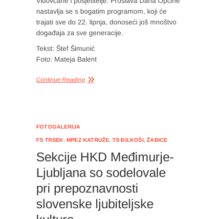
Vidovčane i posjetitelje. Proslava Dana Općine
nastavlja se s bogatim programom, koji će
trajati sve do 22. lipnja, donoseći još mnoštvo
događaja za sve generacije.
Tekst: Štef Šimunić
Foto: Mateja Balent
Continue Reading
FOTOGALERIJA
FS TRSEK
,
MPEZ KATRUŽE
,
TS ĐILKOŠI
,
ŽABICE
Sekcije HKD Međimurje-
Ljubljana so sodelovale
pri prepoznavnosti
slovenske ljubiteljske