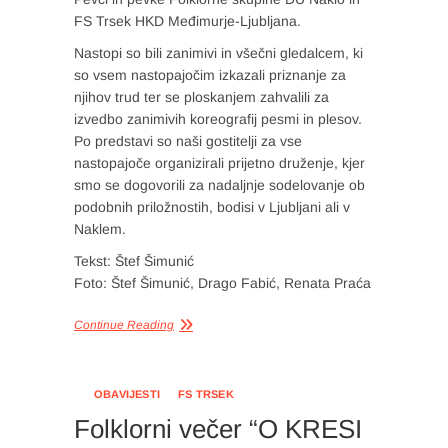
FS Trsek HKD Međimurje-Ljubljana.
Nastopi so bili zanimivi in všečni gledalcem, ki
so vsem nastopajočim izkazali priznanje za
njihov trud ter se ploskanjem zahvalili za
izvedbo zanimivih koreografij pesmi in plesov.
Po predstavi so naši gostitelji za vse
nastopajoče organizirali prijetno druženje, kjer
smo se dogovorili za nadaljnje sodelovanje ob
podobnih priložnostih, bodisi v Ljubljani ali v
Naklem.
Tekst: Štef Šimunić
Foto: Štef Šimunić, Drago Fabić, Renata Praća
Continue Reading
OBAVIJESTI
FS TRSEK
Folklorni večer “O KRESI