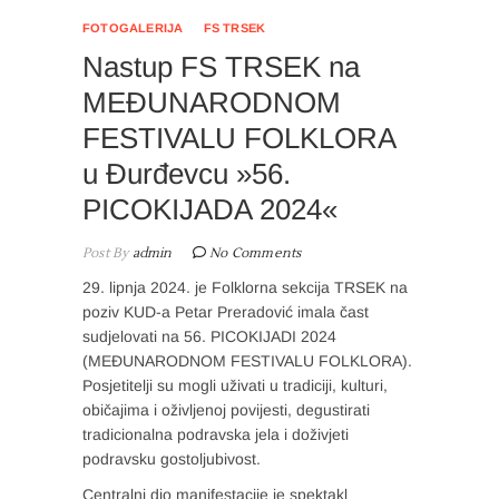
FOTOGALERIJA
FS TRSEK
Nastup FS TRSEK na
MEĐUNARODNOM
FESTIVALU FOLKLORA
u Đurđevcu »56.
PICOKIJADA 2024«
Post By
admin
No Comments
29. lipnja 2024. je Folklorna sekcija TRSEK na
poziv KUD-a Petar Preradović imala čast
sudjelovati na 56. PICOKIJADI 2024
(MEĐUNARODNOM FESTIVALU FOLKLORA).
Posjetitelji su mogli uživati u tradiciji, kulturi,
običajima i oživljenoj povijesti, degustirati
tradicionalna podravska jela i doživjeti
podravsku gostoljubivost.
Centralni dio manifestacije je spektakl