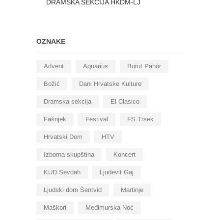
DRAMSKA SEKCIJA HKDM-LJ
OZNAKE
Advent
Aquarius
Borut Pahor
Božić
Dani Hrvatske Kulture
Dramska sekcija
El Clasico
Fašnjek
Festival
FS Trsek
Hrvatski Dom
HTV
Izborna skupština
Koncert
KUD Sevdah
Ljudevit Gaj
Ljudski dom Šentvid
Martinje
Maškori
Međimurska Noć