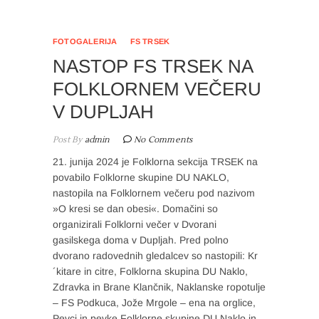
FOTOGALERIJA
FS TRSEK
NASTOP FS TRSEK NA
FOLKLORNEM VEČERU
V DUPLJAH
Post By
admin
No Comments
21. junija 2024 je Folklorna sekcija TRSEK na
povabilo Folklorne skupine DU NAKLO,
nastopila na Folklornem večeru pod nazivom
»O kresi se dan obesi«. Domačini so
organizirali Folklorni večer v Dvorani
gasilskega doma v Dupljah. Pred polno
dvorano radovednih gledalcev so nastopili: Kr
´kitare in citre, Folklorna skupina DU Naklo,
Zdravka in Brane Klančnik, Naklanske ropotulje
– FS Podkuca, Jože Mrgole – ena na orglice,
Pevci in pevke Folklorne skupine DU Naklo in