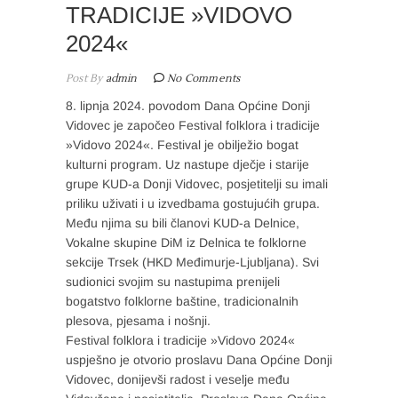
TRADICIJE »VIDOVO
2024«
Post By
admin
No Comments
8. lipnja 2024. povodom Dana Općine Donji
Vidovec je započeo Festival folklora i tradicije
»Vidovo 2024«. Festival je obilježio bogat
kulturni program. Uz nastupe dječje i starije
grupe KUD-a Donji Vidovec, posjetitelji su imali
priliku uživati i u izvedbama gostujućih grupa.
Među njima su bili članovi KUD-a Delnice,
Vokalne skupine DiM iz Delnica te folklorne
sekcije Trsek (HKD Međimurje-Ljubljana). Svi
sudionici svojim su nastupima prenijeli
bogatstvo folklorne baštine, tradicionalnih
plesova, pjesama i nošnji.
Festival folklora i tradicije »Vidovo 2024«
uspješno je otvorio proslavu Dana Općine Donji
Vidovec, donijevši radost i veselje među