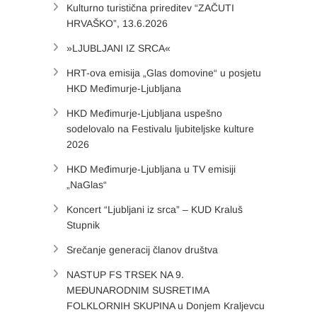
Kulturno turistična prireditev “ZAČUTI
HRVAŠKO”, 13.6.2026
»LJUBLJANI IZ SRCA«
HRT-ova emisija „Glas domovine“ u posjetu
HKD Međimurje-Ljubljana
HKD Međimurje-Ljubljana uspešno
sodelovalo na Festivalu ljubiteljske kulture
2026
HKD Međimurje-Ljubljana u TV emisiji
„NaGlas“
Koncert “Ljubljani iz srca” – KUD Kraluš
Stupnik
Srečanje generacij članov društva
NASTUP FS TRSEK NA 9.
MEĐUNARODNIM SUSRETIMA
FOLKLORNIH SKUPINA u Donjem Kraljevcu