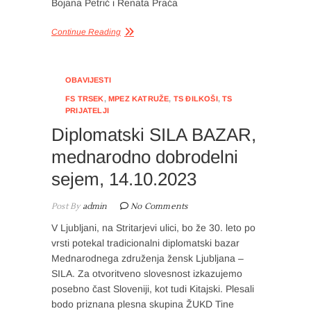
Bojana Petrić i Renata Praća
Continue Reading
OBAVIJESTI
FS TRSEK
,
MPEZ KATRUŽE
,
TS ĐILKOŠI
,
TS
PRIJATELJI
Diplomatski SILA BAZAR,
mednarodno dobrodelni
sejem, 14.10.2023
Post By
admin
No Comments
V Ljubljani, na Stritarjevi ulici, bo že 30. leto po
vrsti potekal tradicionalni diplomatski bazar
Mednarodnega združenja žensk Ljubljana –
SILA. Za otvoritveno slovesnost izkazujemo
posebno čast Sloveniji, kot tudi Kitajski. Plesali
bodo priznana plesna skupina ŽUKD Tine