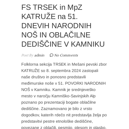
FS TRSEK in MpZ
KATRUŽE na 51.
DNEVIH NARODNIH
NOŠ IN OBLAČILNE
DEDIŠČINE V KAMNIKU
Post By
admin
No Comments
Folklorna sekcija TRSEK in Mešani pevski zbor
KATRUŽE so 8. septembra 2024 zastopali
naše društvo in ponosno predstavili
međimurske noše v 51. POVORKI NARODNIH
NOŠ v Kamniku. Kamnik je srednjeveško
mesto v naročju Kamniško-Savinjskih Alp
poznano po prezentaciji bogate oblačilne
dediščine. Zaznamovano je bilo z vrsto
dogodkov, katerih rdečo nit predstavlja želja po
predstavitvi pestre etnološke dediščine,
povezane z oblačili, pesmijo, plesom in glasbo.