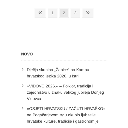
Brojevi
Previous
Page
Page
Page
Next
1
2
3
page
page
stranica
objava
NOVO
Dječja skupina „Žabice“ na Kampu
hrvatskog jezika 2026. u Istri
»VIDOVO 2026.« – Folklor, tradicija i
zajedništvo u znaku velikog jubileja Donjeg
Vidovca
»OSJETI HRVATSKU / ZAČUTI HRVAŠKO«
na Pogačarjevom trgu okupio ljubitelje
hrvatske kulture, tradicije i gastronomije