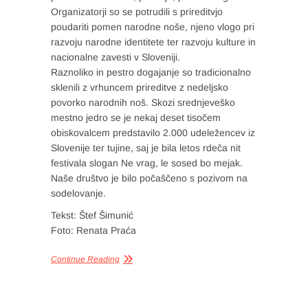
Organizatorji so se potrudili s prireditvjo
poudariti pomen narodne noše, njeno vlogo pri
razvoju narodne identitete ter razvoju kulture in
nacionalne zavesti v Sloveniji.
Raznoliko in pestro dogajanje so tradicionalno
sklenili z vrhuncem prireditve z nedeljsko
povorko narodnih noš. Skozi srednjeveško
mestno jedro se je nekaj deset tisočem
obiskovalcem predstavilo 2.000 udeležencev iz
Slovenije ter tujine, saj je bila letos rdeča nit
festivala slogan Ne vrag, le sosed bo mejak.
Naše društvo je bilo počaščeno s pozivom na
sodelovanje.
Tekst: Štef Šimunić
Foto: Renata Praća
Continue Reading