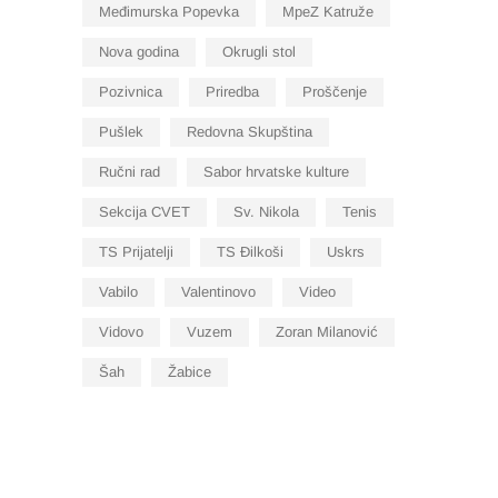
Međimurska Popevka
MpeZ Katruže
Nova godina
Okrugli stol
Pozivnica
Priredba
Proščenje
Pušlek
Redovna Skupština
Ručni rad
Sabor hrvatske kulture
Sekcija CVET
Sv. Nikola
Tenis
TS Prijatelji
TS Đilkoši
Uskrs
Vabilo
Valentinovo
Video
Vidovo
Vuzem
Zoran Milanović
Šah
Žabice