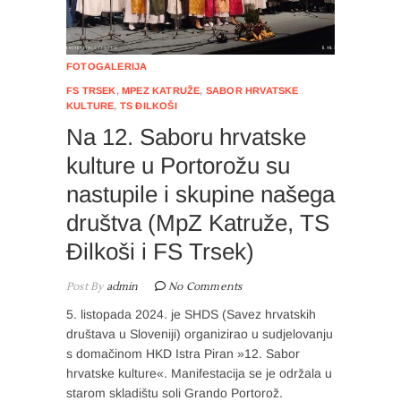
FOTOGALERIJA
FS TRSEK
,
MPEZ KATRUŽE
,
SABOR HRVATSKE
KULTURE
,
TS ĐILKOŠI
Na 12. Saboru hrvatske
kulture u Portorožu su
nastupile i skupine našega
društva (MpZ Katruže, TS
Đilkoši i FS Trsek)
Post By
admin
No Comments
5. listopada 2024. je SHDS (Savez hrvatskih
društava u Sloveniji) organizirao u sudjelovanju
s domačinom HKD Istra Piran »12. Sabor
hrvatske kulture«. Manifestacija se je održala u
starom skladištu soli Grando Portorož.