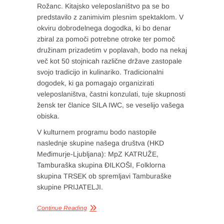
Rožanc. Kitajsko veleposlaništvo pa se bo
predstavilo z zanimivim plesnim spektaklom. V
okviru dobrodelnega dogodka, ki bo denar
zbiral za pomoči potrebne otroke ter pomoč
družinam prizadetim v poplavah, bodo na nekaj
več kot 50 stojnicah različne države zastopale
svojo tradicijo in kulinariko. Tradicionalni
dogodek, ki ga pomagajo organizirati
veleposlaništva, častni konzulati, tuje skupnosti
žensk ter članice SILA IWC, se veselijo vašega
obiska.
V kulturnem programu bodo nastopile
naslednje skupine našega društva (HKD
Međimurje-Ljubljana): MpZ KATRUŽE,
Tamburaška skupina ĐILKOŠI, Folklorna
skupina TRSEK ob spremljavi Tamburaške
skupine PRIJATELJI.
Continue Reading