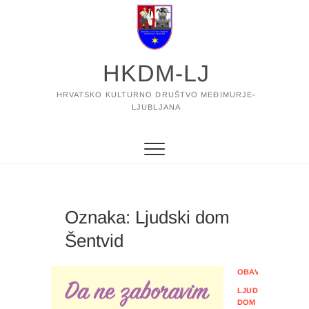
Skip
to
content
HKDM-LJ
HRVATSKO KULTURNO DRUŠTVO MEĐIMURJE-
LJUBLJANA
Oznaka:
Ljudski dom
Šentvid
OBAVIJESTI
LJUDSKI
DOM