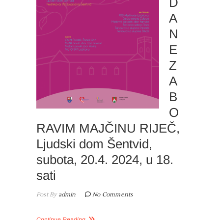
D
A
N
E
Z
A
B
O
RAVIM MAJČINU RIJEČ,
Ljudski dom Šentvid,
subota, 20.4. 2024, u 18.
sati
Post By
admin
No Comments
Continue Reading