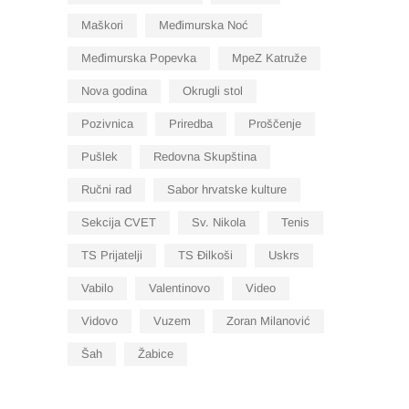
Maškori
Međimurska Noć
Međimurska Popevka
MpeZ Katruže
Nova godina
Okrugli stol
Pozivnica
Priredba
Proščenje
Pušlek
Redovna Skupština
Ručni rad
Sabor hrvatske kulture
Sekcija CVET
Sv. Nikola
Tenis
TS Prijatelji
TS Đilkoši
Uskrs
Vabilo
Valentinovo
Video
Vidovo
Vuzem
Zoran Milanović
Šah
Žabice