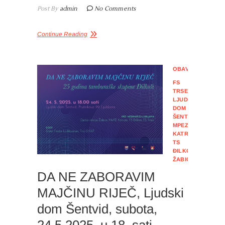
Post By
admin
No Comments
Continue Reading
OBAVIJESTI
FS
TRSEK
,
LJUDSKI
DOM
ŠENTVID
,
MPEZ
KATRUŽE
,
TS
ĐILKOŠI
,
ŽABICE
DA NE ZABORAVIM
MAJČINU RIJEČ, Ljudski
dom Šentvid, subota,