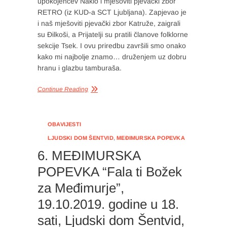
upokojencev Naklo i mješoviti pjevački zbor
RETRO (iz KUD-a SCT Ljubljana). Zapjevao je
i naš mješoviti pjevački zbor Katruže, zaigrali
su Đilkoši, a Prijatelji su pratili članove folklorne
sekcije Tsek. I ovu priredbu završili smo onako
kako mi najbolje znamo… druženjem uz dobru
hranu i glazbu tamburaša.
Continue Reading
OBAVIJESTI
LJUDSKI DOM ŠENTVID
,
MEĐIMURSKA POPEVKA
6. MEĐIMURSKA
POPEVKA “Fala ti Božek
za Međimurje”,
19.10.2019. godine u 18.
sati, Ljudski dom Šentvid,