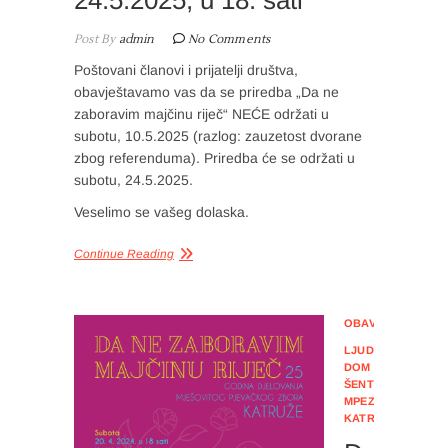
24.5.2025, u 18. sati
Post By
admin
No Comments
Poštovani članovi i prijatelji društva,
obavještavamo vas da se priredba „Da ne
zaboravim majčinu riječ“ NEĆE održati u
subotu, 10.5.2025 (razlog: zauzetost dvorane
zbog referenduma). Priredba će se održati u
subotu, 24.5.2025.
Veselimo se vašeg dolaska.
Continue Reading
OBAVIJESTI
LJUDSKI
DOM
ŠENTVID
,
MPEZ
KATRUŽE