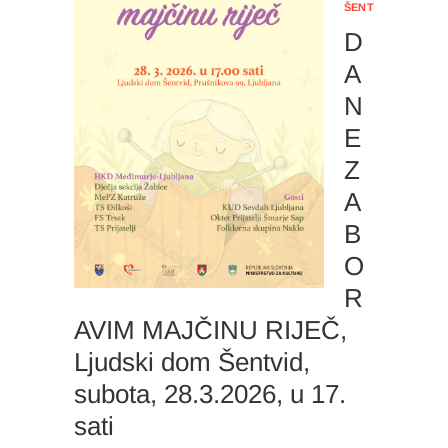
ŠENTVID
D
A
N
E
Z
A
B
O
R
AVIM MAJČINU RIJEČ,
Ljudski dom Šentvid,
subota, 28.3.2026, u 17.
sati