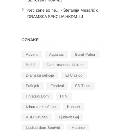
SEKCIJA HKDM-LJ
Neti žene so ne... - Štefanija Mesarić
o
DRAMSKA SEKCIJA HKDM-LJ
OZNAKE
Advent
Aquarius
Borut Pahor
Božić
Dani Hrvatske Kulture
Dramska sekcija
El Clasico
Fašnjek
Festival
FS Trsek
Hrvatski Dom
HTV
Izborna skupština
Koncert
KUD Sevdah
Ljudevit Gaj
Ljudski dom Šentvid
Martinje