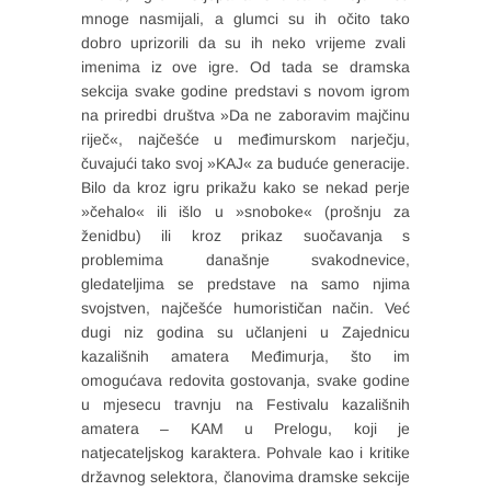
mnoge nasmijali, a glumci su ih očito tako
dobro uprizorili da su ih neko vrijeme zvali
imenima iz ove igre. Od tada se dramska
sekcija svake godine predstavi s novom igrom
na priredbi društva »Da ne zaboravim majčinu
riječ«, najčešće u međimurskom narječju,
čuvajući tako svoj »KAJ« za buduće generacije.
Bilo da kroz igru prikažu kako se nekad perje
»čehalo« ili išlo u »snoboke« (prošnju za
ženidbu) ili kroz prikaz suočavanja s
problemima današnje svakodnevice,
gledateljima se predstave na samo njima
svojstven, najčešće humorističan način. Već
dugi niz godina su učlanjeni u Zajednicu
kazališnih amatera Međimurja, što im
omogućava redovita gostovanja, svake godine
u mjesecu travnju na Festivalu kazališnih
amatera – KAM u Prelogu, koji je
natjecateljskog karaktera. Pohvale kao i kritike
državnog selektora, članovima dramske sekcije