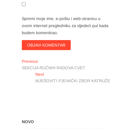
Spremi moje ime, e-poštu i web-stranicu u
ovom internet pregledniku za sljedeći put kada
budem komentirao.
Navigacija
Previous
Previous
post:
SEKCIJA RUČNIH RADOVA CVET
objava
Next
Next
post:
MJEŠOVITI PJEVAČKI ZBOR KATRUŽE
NOVO