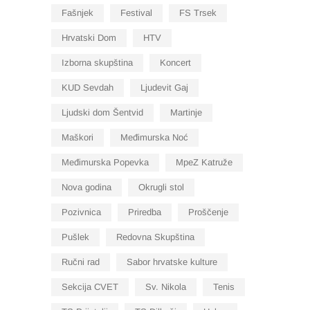
Fašnjek
Festival
FS Trsek
Hrvatski Dom
HTV
Izborna skupština
Koncert
KUD Sevdah
Ljudevit Gaj
Ljudski dom Šentvid
Martinje
Maškori
Međimurska Noć
Međimurska Popevka
MpeZ Katruže
Nova godina
Okrugli stol
Pozivnica
Priredba
Proščenje
Pušlek
Redovna Skupština
Ručni rad
Sabor hrvatske kulture
Sekcija CVET
Sv. Nikola
Tenis