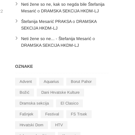
Neti žene so ne, kak so negda bile Štefanija
Mesarić
o
DRAMSKA SEKCIJA HKDM-LJ
22
Štefanija Mesarić PRAKSA
o
DRAMSKA
SEKCIJA HKDM-LJ
Neti žene so ne... - Štefanija Mesarić
o
DRAMSKA SEKCIJA HKDM-LJ
OZNAKE
Advent
Aquarius
Borut Pahor
Božić
Dani Hrvatske Kulture
Dramska sekcija
El Clasico
Fašnjek
Festival
FS Trsek
Hrvatski Dom
HTV