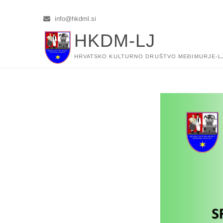
Skip
to
info@hkdml.si
content
HKDM-LJ
HRVATSKO KULTURNO DRUŠTVO MEĐIMURJE-L