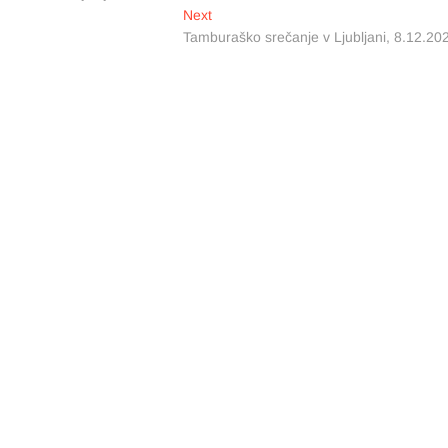
Next
Next
post:
Tamburaško srečanje v Ljubljani, 8.12.20