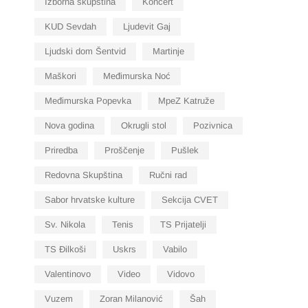
Izborna skupština
Koncert
KUD Sevdah
Ljudevit Gaj
Ljudski dom Šentvid
Martinje
Maškori
Međimurska Noć
Međimurska Popevka
MpeZ Katruže
Nova godina
Okrugli stol
Pozivnica
Priredba
Proščenje
Pušlek
Redovna Skupština
Ručni rad
Sabor hrvatske kulture
Sekcija CVET
Sv. Nikola
Tenis
TS Prijatelji
TS Đilkoši
Uskrs
Vabilo
Valentinovo
Video
Vidovo
Vuzem
Zoran Milanović
Šah