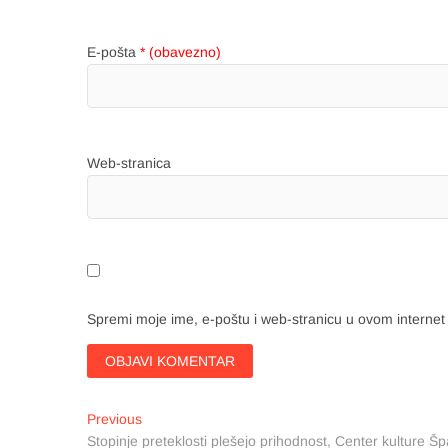
E-pošta
* (obavezno)
Web-stranica
Spremi moje ime, e-poštu i web-stranicu u ovom internet
Navigacija
Previous
Previous
post:
Stopinje preteklosti plešejo prihodnost, Center kulture Š