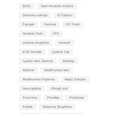
Božić
Dani Hrvatske Kulture
Dramska sekcija
El Clasico
Fašnjek
Festival
FS Trsek
Hrvatski Dom
HTV
Izborna skupština
Koncert
KUD Sevdah
Ljudevit Gaj
Ljudski dom Šentvid
Martinje
Maškori
Međimurska Noć
Međimurska Popevka
MpeZ Katruže
Nova godina
Okrugli stol
Pozivnica
Priredba
Proščenje
Pušlek
Redovna Skupština