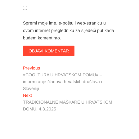
Spremi moje ime, e-poštu i web-stranicu u
ovom internet pregledniku za sljedeći put kada
budem komentirao.
Navigacija
Previous
Previous
post:
»COOLTURA U HRVATSKOM DOMU« –
objava
informiranje članova hrvatskih društava u
Sloveniji
Next
Next
post:
TRADICIONALNE MAŠKARE U HRVATSKOM
DOMU, 4.3.2025