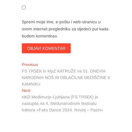
Spremi moje ime, e-poštu i web-stranicu u
ovom internet pregledniku za sljedeći put kada
budem komentirao.
Navigacija
Previous
Previous
post:
FS TRSEK in MpZ KATRUŽE na 51. DNEVIH
objava
NARODNIH NOŠ IN OBLAČILNE DEDIŠČINE V
KAMNIKU
Next
Next
post:
HKD Međimurje-Ljubljana (FS TRSEK) je
nastupila na 4. Međunarodnom festivalu
folklora »Faks Dance 2024. Rovinj – Pazin«