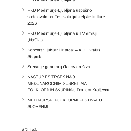
HKD Međimurje-Ljubljana
HKD Međimurje-Ljubljana uspešno
sodelovalo na Festivalu ljubiteljske kulture
2026
HKD Međimurje-Ljubljana u TV emisiji
„NaGlas“
Koncert “Ljubljani iz srca” – KUD Kraluš
Stupnik
Srečanje generacij članov društva
NASTUP FS TRSEK NA 9.
MEĐUNARODNIM SUSRETIMA
FOLKLORNIH SKUPINA u Donjem Kraljevcu
MEĐIMURSKI FOLKLORNI FESTIVAL U
SLOVENIJI
ARHIVA