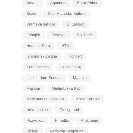
Advent
Aquarius
Borut Pahor
Božić
Dani Hrvatske Kulture
Dramska sekcija
El Clasico
Fašnjek
Festival
FS Trsek
Hrvatski Dom
HTV
Izborna skupština
Koncert
KUD Sevdah
Ljudevit Gaj
Ljudski dom Šentvid
Martinje
Maškori
Međimurska Noć
Međimurska Popevka
MpeZ Katruže
Nova godina
Okrugli stol
Pozivnica
Priredba
Proščenje
Pušlek
Redovna Skupština