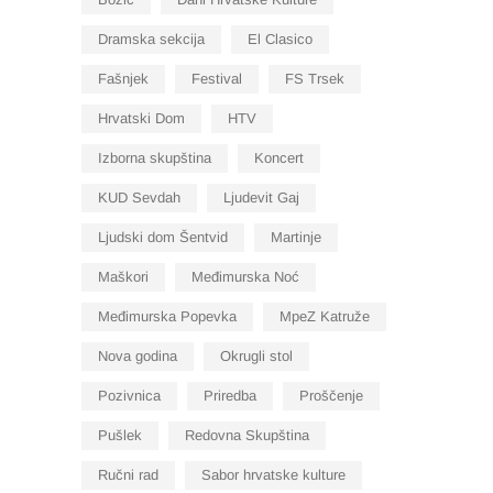
Dramska sekcija
El Clasico
Fašnjek
Festival
FS Trsek
Hrvatski Dom
HTV
Izborna skupština
Koncert
KUD Sevdah
Ljudevit Gaj
Ljudski dom Šentvid
Martinje
Maškori
Međimurska Noć
Međimurska Popevka
MpeZ Katruže
Nova godina
Okrugli stol
Pozivnica
Priredba
Proščenje
Pušlek
Redovna Skupština
Ručni rad
Sabor hrvatske kulture