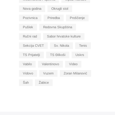
Nova godina
Okrugli stol
Pozivnica
Priredba
Proščenje
Pušlek
Redovna Skupština
Ručni rad
Sabor hrvatske kulture
Sekcija CVET
Sv. Nikola
Tenis
TS Prijatelji
TS Đilkoši
Uskrs
Vabilo
Valentinovo
Video
Vidovo
Vuzem
Zoran Milanović
Šah
Žabice