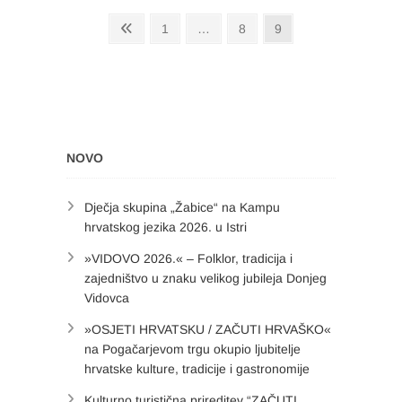
Brojevi
Previous
Page
Page
Page
1
…
8
9
page
stranica
objava
NOVO
Dječja skupina „Žabice“ na Kampu
hrvatskog jezika 2026. u Istri
»VIDOVO 2026.« – Folklor, tradicija i
zajedništvo u znaku velikog jubileja Donjeg
Vidovca
»OSJETI HRVATSKU / ZAČUTI HRVAŠKO«
na Pogačarjevom trgu okupio ljubitelje
hrvatske kulture, tradicije i gastronomije
Kulturno turistična prireditev “ZAČUTI