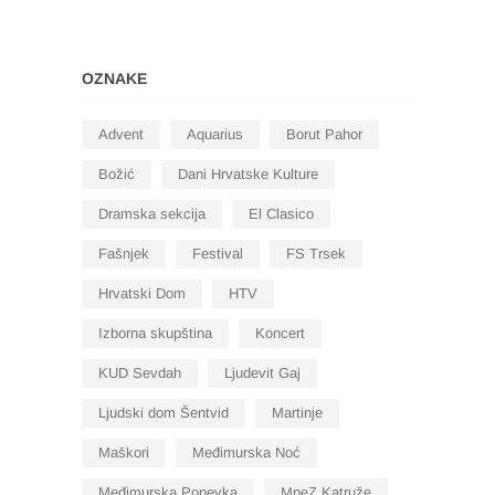
OZNAKE
Advent
Aquarius
Borut Pahor
Božić
Dani Hrvatske Kulture
Dramska sekcija
El Clasico
Fašnjek
Festival
FS Trsek
Hrvatski Dom
HTV
Izborna skupština
Koncert
KUD Sevdah
Ljudevit Gaj
Ljudski dom Šentvid
Martinje
Maškori
Međimurska Noć
Međimurska Popevka
MpeZ Katruže