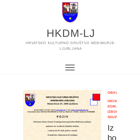
Skip
to
content
HKDM-LJ
HRVATSKO KULTURNO DRUŠTVO MEĐIMURJE-
LJUBLJANA
OBAVIJESTI
HRVATSKI
DOM
,
IZBORNA
SKUPŠTINA
Iz
bo