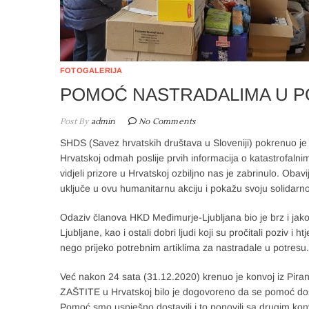
FOTOGALERIJA
POMOĆ NASTRADALIMA U P
Post By
admin
No Comments
SHDS (Savez hrvatskih društava u Sloveniji) pokrenuo je
Hrvatskoj odmah poslije prvih informacija o katastrofalni
vidjeli prizore u Hrvatskoj ozbiljno nas je zabrinulo. Obavi
uključe u ovu humanitarnu akciju i pokažu svoju solidarno
Odaziv članova HKD Međimurje-Ljubljana bio je brz i jako 
Ljubljane, kao i ostali dobri ljudi koji su pročitali pozi
nego prijeko potrebnim artiklima za nastradale u potresu.
Već nakon 24 sata (31.12.2020) krenuo je konvoj iz Pirana
ZAŠTITE u Hrvatskoj bilo je dogovoreno da se pomoć dost
Pomoć smo uspješno dostavili i to ponovili sa drugim ko