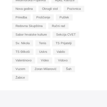
Međimurska Popevka
MpeZ Katruže
Nova godina
Okrugli stol
Pozivnica
Priredba
Proščenje
Pušlek
Redovna Skupština
Ručni rad
Sabor hrvatske kulture
Sekcija CVET
Sv. Nikola
Tenis
TS Prijatelji
TS Đilkoši
Uskrs
Vabilo
Valentinovo
Video
Vidovo
Vuzem
Zoran Milanović
Šah
Žabice