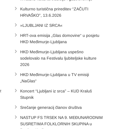
Kulturno turistična prireditev “ZAČUTI
HRVAŠKO”, 13.6.2026
»LJUBLJANI IZ SRCA«
HRT-ova emisija „Glas domovine“ u posjetu
HKD Međimurje-Ljubljana
HKD Međimurje-Ljubljana uspešno
sodelovalo na Festivalu ljubiteljske kulture
2026
HKD Međimurje-Ljubljana u TV emisiji
„NaGlas“
z
Koncert “Ljubljani iz srca” – KUD Kraluš
Stupnik
Srečanje generacij članov društva
NASTUP FS TRSEK NA 9. MEĐUNARODNIM
SUSRETIMA FOLKLORNIH SKUPINA u