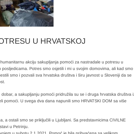
OTRESU U HRVATSKOJ
 humanitarnu akciju sakupljanja pomoći za nastradale u potresu u
m posljedicama. Potres smo osjetili i mi u svojim domovima, ali kad smo
jestili smo i pozvali sva hrvatska društva i širu javnost u Sloveniji da se
st.
dobar, a sakupljanju pomoći pridružila su se i druga hrvatska društva i
v i htjeli pomoći. U svega dva dana napunili smo HRVATSKI DOM sa više
, a ostali smo se priključili u Ljubljani. Sa predstavnicima CIVILNE
avi u Petrinju.
nvojem u subotu 2.1.2021. Pomoć je bila prihvaćena sa velikom