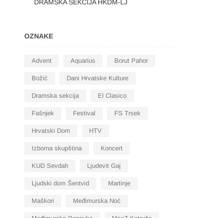
DRAMSKA SEKCIJA HKDM-LJ
OZNAKE
Advent
Aquarius
Borut Pahor
Božić
Dani Hrvatske Kulture
Dramska sekcija
El Clasico
Fašnjek
Festival
FS Trsek
Hrvatski Dom
HTV
Izborna skupština
Koncert
KUD Sevdah
Ljudevit Gaj
Ljudski dom Šentvid
Martinje
Maškori
Međimurska Noć