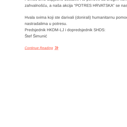
zahvalnošću, a naša akcija “POTRES HRVATSKA” se nastav
Hvala svima koji ste darivali (donirali) humanitarnu po
nastradalima u potresu.
Predsjednik HKDM-LJ i dopredsjednik SHDS:
Štef Šimunić
Continue Reading