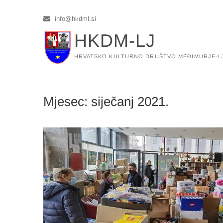
Skip
to
info@hkdml.si
content
HKDM-LJ
HRVATSKO KULTURNO DRUŠTVO MEĐIMURJE-L
Mjesec:
siječanj 2021.